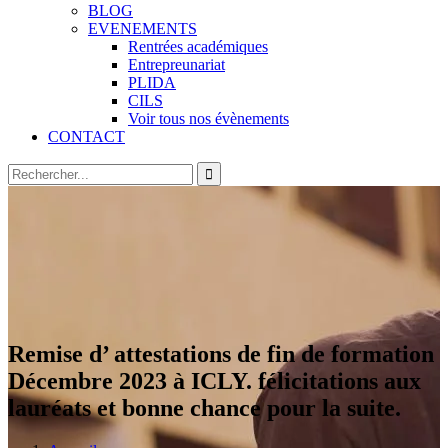
BLOG
EVENEMENTS
Rentrées académiques
Entrepreunariat
PLIDA
CILS
Voir tous nos évènements
CONTACT
Remise d’ attestations de fin de formation
Décembre 2023 à ICLY. félicitations aux
lauréats et bonne chance pour la suite.