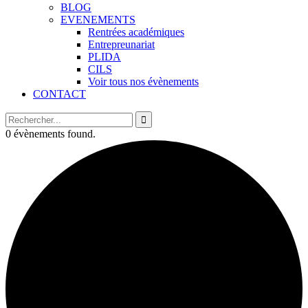
BLOG
EVENEMENTS
Rentrées académiques
Entrepreunariat
PLIDA
CILS
Voir tous nos évènements
CONTACT
0 évènements found.