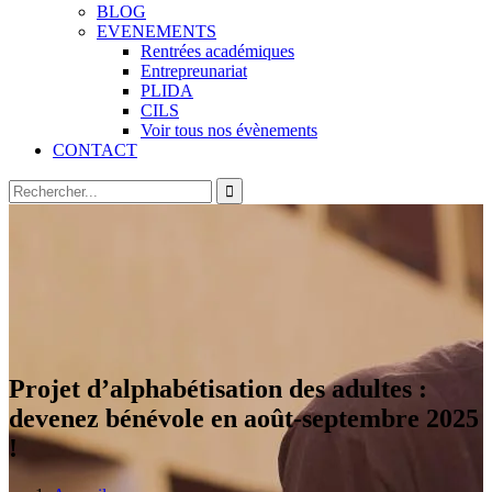
BLOG
EVENEMENTS
Rentrées académiques
Entrepreunariat
PLIDA
CILS
Voir tous nos évènements
CONTACT
Projet d’alphabétisation des adultes :
devenez bénévole en août-septembre 2025
!