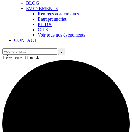
BLOG
EVENEMENTS
Rentrées académiques
Entrepreunariat
PLIDA
CILS
Voir tous nos évènements
CONTACT
1 évènement found.